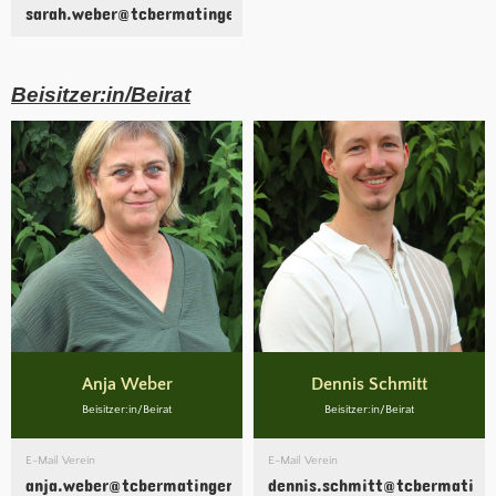
sarah.weber@tcbermatingen.clubdesk.com
Beisitzer:in/Beirat
Anja Weber
Dennis Schmitt
Beisitzer:in/Beirat
Beisitzer:in/Beirat
E-Mail Verein
E-Mail Verein
anja.weber@tcbermatingen.clubdesk.com
dennis.schmitt@tcbermating