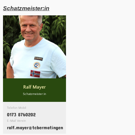
Schatzmeister:in
Ralf Mayer
Schatzmeister:in
Telefon Mobil
0173 8760202
E-Mail Verein
ralf.mayer@tcbermatingen.clubdesk.com