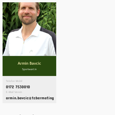
Armin Bavcic
Sportwart:in
Telefon Mobil
0172 7530010
E-Mail Verein
armin.bavcic@tcbermatingen.clubdesk.com