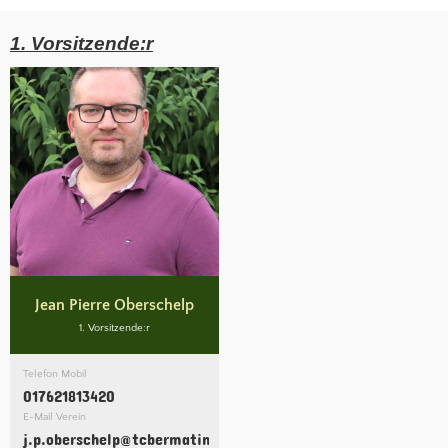
1. Vorsitzende:r
Jean Pierre Oberschelp
1. Vorsitzende:r
Telefon Mobil
017621813420
E-Mail Verein
j.p.oberschelp@tcbermatingen.clubdesk.com