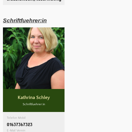
Schriftfuehrer:in
Kathrina Schley
Schriftfuehrer:in
Telefon Mobil
01637367323
E-Mail Verein