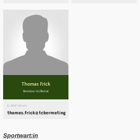
Thomas Frick
Beisitzer:in/Beirat
E-Mail Verein
thomas.frick@tcbermatingen.clubdesk.com
Sportwart:in