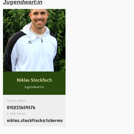
Jugendwart:in
Niklas Stockfisch
Jugendwart:in
Telefon Mobil
015233659576
E-Mail Verein
niklas.stockfisch@tcbermatingen.clubdesk.com