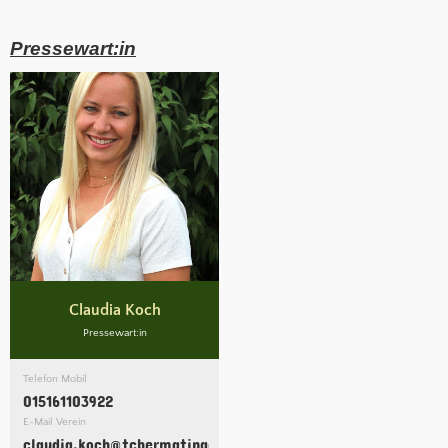
Pressewart:in
Claudia Koch
Pressewart:in
Telefon Mobil
015161103922
E-Mail Verein
claudia.koch@tcbermatingen.clubdesk.com